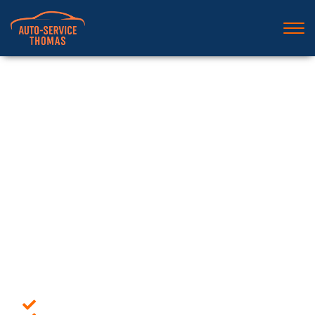
AUTO‑SERVICE
THOMAS
Specialist in herstellingen aan
uw wagen
Mechaniek ‑ Carrosserie ‑
Restauratie
Snelle service